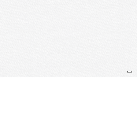
Je m'abonne à la newsletter
OK
Plan du site
Licences
Mentions légales
CGUV
Paramétrer vos cookies