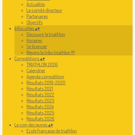
Actualités
Le comité directeur
Partenaires
Objectifs
Infos utiles
▴
▾
Découvrir le triathlon
Horaires
Se licencier
Rejoins la tribu triathlon !!!!
Compétitions
▴
▾
TRIATHLON 2026
Calendrier
Agenda compétition
Résultats 2019-2020
Résultats 2021
Résultats 2022
Résultats 2023
Résultats 2024
Résultats 2025
Résultats 2026
Le coin des jeunes
▴
▾
Ecole française de triathlon