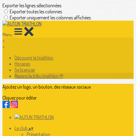
Exporter les lignes sélectionnées
Exporter toutes les colonnes
Exporter uniquement les colonnes affichées
Menu
<
>
Découvrir le triathlon
Horaires
Se licencier
Rejoins la tribu triathlon !!!!
Ajoutez un logo, un bouton, des réseaux sociaux
Cliquez pour éditer
Le club
▴
▾
Présentation