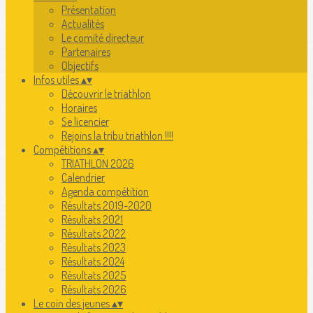
Présentation
Actualités
Le comité directeur
Partenaires
Objectifs
Infos utiles
▴
▾
Découvrir le triathlon
Horaires
Se licencier
Rejoins la tribu triathlon !!!!
Compétitions
▴
▾
TRIATHLON 2026
Calendrier
Agenda compétition
Résultats 2019-2020
Résultats 2021
Résultats 2022
Résultats 2023
Résultats 2024
Résultats 2025
Résultats 2026
Le coin des jeunes
▴
▾