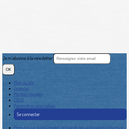
Je m'abonne à la newsletter
OK
Plan du site
Licences
Mentions légales
CGUV
Paramétrer vos cookies
Se connecter
Propulsé par AssoConnect, le logiciel des associations Sportives