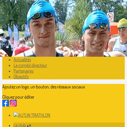
Exporter les lignes sélectionnées
Exporter toutes les colonnes
Exporter uniquement les colonnes affichées
Menu
<
>
Présentation
Actualités
Le comité directeur
Partenaires
Objectifs
Ajoutez un logo, un bouton, des réseaux sociaux
Cliquez pour éditer
Le club
▴
▾